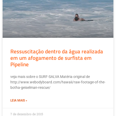
Ressuscitação dentro da água realizada
em um afogamento de surfista em
Pipeline
veja mais sobre o SURF-SALVA Matéria original de
http://www.webodyboard.com/hawaii/raw-footage-of-the-
botha-geiselman-rescue/
LEIA MAIS »
7 de dezembro de 2015