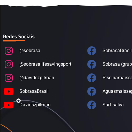
Redes Sociais
@sobrasa
SobrasaBrasil
@sobrasalifesavingsport
Sobrasa (grup
@davidszpilman
Piscinamaiss
SobrasaBrasil
Aguasmaisse
Davidszpilman
Surf.salva