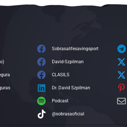
Sobrasalifesavingsport
o)
David-Szpilman
egura
CLASILS
guras
Dr. David Szpilman
Podcast
@sobrasaoficial