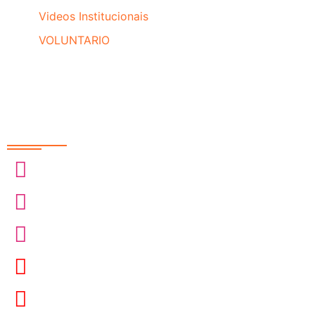
Videos Institucionais
VOLUNTARIO
Redes Sociais
@sobrasa
@sobrasalifesavingsport
@davidszpilman
SobrasaBrasil
Davidszpilman