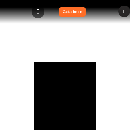
Cadastre-se
SOBRASA KIDS – GV Luke Luciano e Profa Ana Maria
Pinheiro