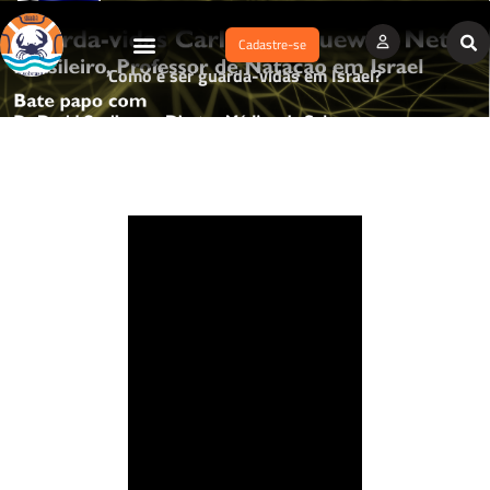
Cadastre-se
Como é ser guarda-vidas em Israel?