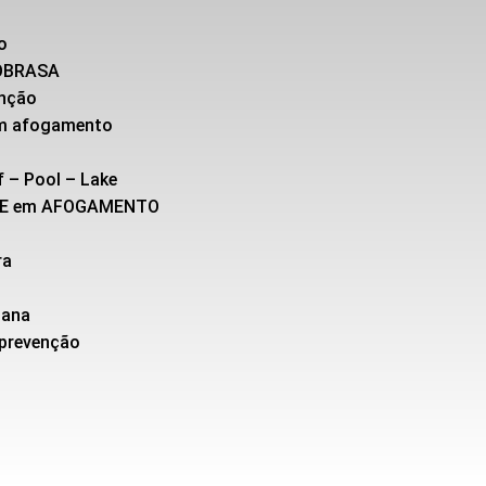
o
SOBRASA
enção
 em afogamento
f – Pool – Lake
TE em AFOGAMENTO
ra
cana
 prevenção