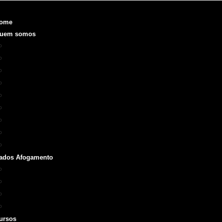
ome
uem somos
Objetivo
Fundação e Diretorias
Realizações
O que é a SOBRASA
Voluntariado
Código de Ética
ODS
Manual de Identidade Visual
Medalha SOBRASA
ados Afogamento
Boletins
Repórter SOBRASA
Artigos
Livros e Manuais
ursos