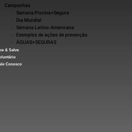
Campanhas
Semana Piscina+Segura
Dia Mundial
Semana Latino-Americana
Exemplos de ações de prevenção
ÁGUAS+SEGURAS
oe & Salve
oluntário
ale Conosco