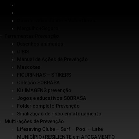
Inundações
Escolinha de Salvamento
Guarda-vidas Júnior e Voluntários
Mergulho+Seguro
Ferramentas Prevenção
Desenhos animados
GIBIS
Manual de Ações de Prevenção
Mascotes
FIGURINHAS – STIKERS
Coleção SOBRASA
Kit IMAGENS prevenção
Jogos e educativos SOBRASA
Folder completo Prevenção
Sinalização de risco em afogamento
Multi-ações de Prevenção
Lifesaving Clube – Surf – Pool – Lake
MUNICÍPIO+RESILIENTE em AFOGAMENTO