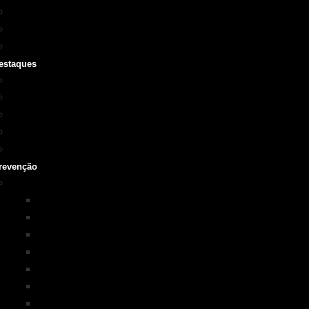
Cursos SOBRASA
Certificações
Guarda-vidas
estaques
Vídeo institucional
Leis
NOTA 10 em afogamentos
Testemunhos – grave o seu
História
revenção
Programas em Prevenção
KIM na ESCOLA
PISCINA+SEGURA
SOBRASA Kids
Surf-Salva
Suporte Básico de vida em Afogamento
Primeiros Socorros
Salvamento Aquático Esportivo