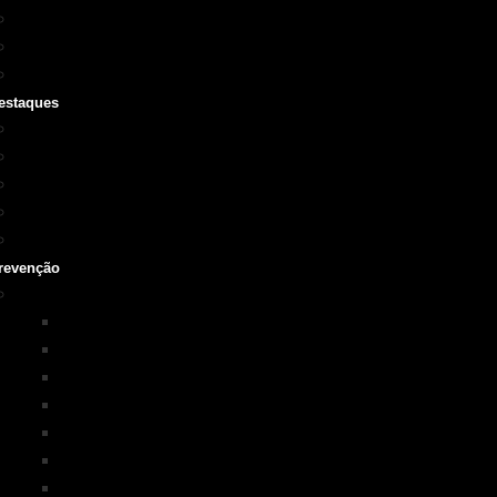
Cursos SOBRASA
Certificações
Guarda-vidas
estaques
Vídeo institucional
Leis
NOTA 10 em afogamentos
Testemunhos – grave o seu
História
revenção
Programas em Prevenção
KIM na ESCOLA
PISCINA+SEGURA
SOBRASA Kids
Surf-Salva
Suporte Básico de vida em Afogamento
Primeiros Socorros
Salvamento Aquático Esportivo