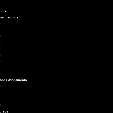
ome
uem somos
Objetivo
Fundação e Diretorias
Realizações
O que é a SOBRASA
Voluntariado
Código de Ética
ODS
Manual de Identidade Visual
Medalha SOBRASA
ados Afogamento
Boletins
Repórter SOBRASA
Artigos
Livros e Manuais
ursos