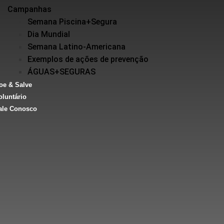
Campanhas
Semana Piscina+Segura
Dia Mundial
Semana Latino-Americana
Exemplos de ações de prevenção
ÁGUAS+SEGURAS
oe & Salve
oluntário
ale Conosco