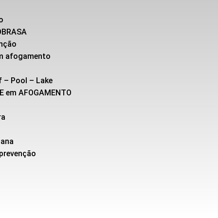
o
SOBRASA
enção
 em afogamento
f – Pool – Lake
TE em AFOGAMENTO
ra
cana
 prevenção