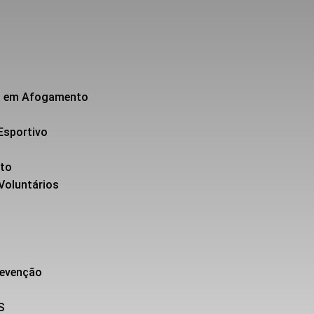
da em Afogamento
Esportivo
nto
 Voluntários
revenção
S