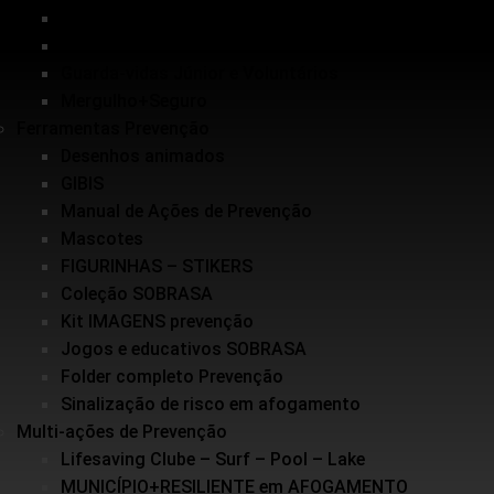
Inundações
Escolinha de Salvamento
Guarda-vidas Júnior e Voluntários
Mergulho+Seguro
Ferramentas Prevenção
Desenhos animados
GIBIS
Manual de Ações de Prevenção
Mascotes
FIGURINHAS – STIKERS
Coleção SOBRASA
Kit IMAGENS prevenção
Jogos e educativos SOBRASA
Folder completo Prevenção
Sinalização de risco em afogamento
Multi-ações de Prevenção
Lifesaving Clube – Surf – Pool – Lake
MUNICÍPIO+RESILIENTE em AFOGAMENTO