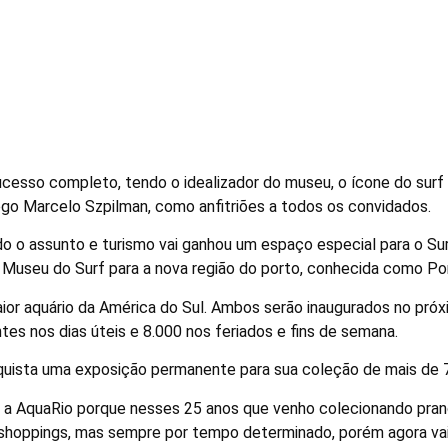
 dentro do AquaRio e SOBRA
ha de resgate de 20 anos
esso completo, tendo o idealizador do museu, o ícone do surf Br
ogo Marcelo Szpilman, como anfitriões a todos os convidados.
o o assunto e turismo vai ganhou um espaço especial para o Sur
u Museu do Surf para a nova região do porto, conhecida como Por
aior aquário da América do Sul. Ambos serão inaugurados no pró
tes nos dias úteis e 8.000 nos feriados e fins de semana.
quista uma exposição permanente para sua coleção de mais de 
m a AquaRio porque nesses 25 anos que venho colecionando pranc
e shoppings, mas sempre por tempo determinado, porém agora vai 