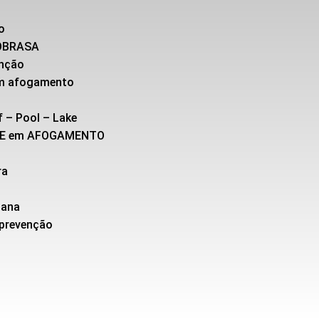
o
SOBRASA
enção
 em afogamento
f – Pool – Lake
TE em AFOGAMENTO
ra
cana
 prevenção