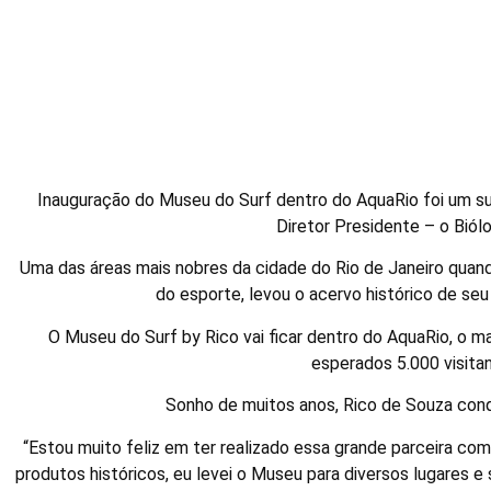
Inaugura o museu do Surf
com pranc
Inauguração do Museu do Surf dentro do AquaRio foi um suc
Diretor Presidente – o Biól
Uma das áreas mais nobres da cidade do Rio de Janeiro quand
do esporte, levou o acervo histórico de se
O Museu do Surf by Rico vai ficar dentro do AquaRio, o m
esperados 5.000 visitan
Sonho de muitos anos, Rico de Souza con
“Estou muito feliz em ter realizado essa grande parceira co
produtos históricos, eu levei o Museu para diversos lugares 