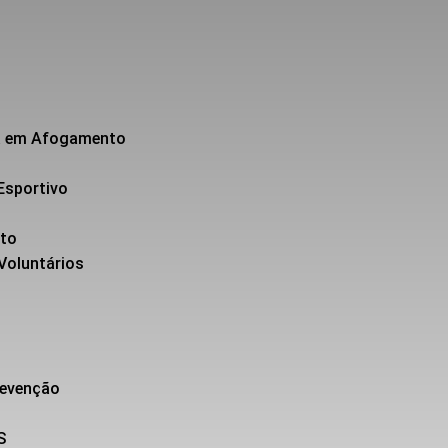
da em Afogamento
Esportivo
nto
 Voluntários
revenção
S