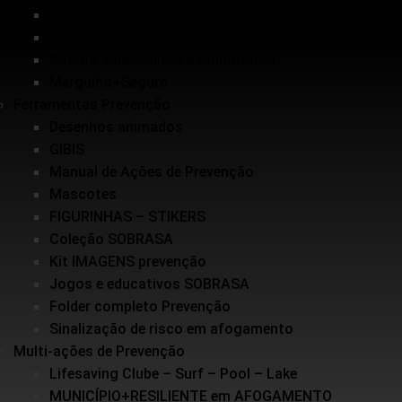
Inundações
Escolinha de Salvamento
Guarda-vidas Júnior e Voluntários
Mergulho+Seguro
Ferramentas Prevenção
Desenhos animados
GIBIS
Manual de Ações de Prevenção
Mascotes
FIGURINHAS – STIKERS
Coleção SOBRASA
Kit IMAGENS prevenção
Jogos e educativos SOBRASA
Folder completo Prevenção
Sinalização de risco em afogamento
Multi-ações de Prevenção
Lifesaving Clube – Surf – Pool – Lake
MUNICÍPIO+RESILIENTE em AFOGAMENTO