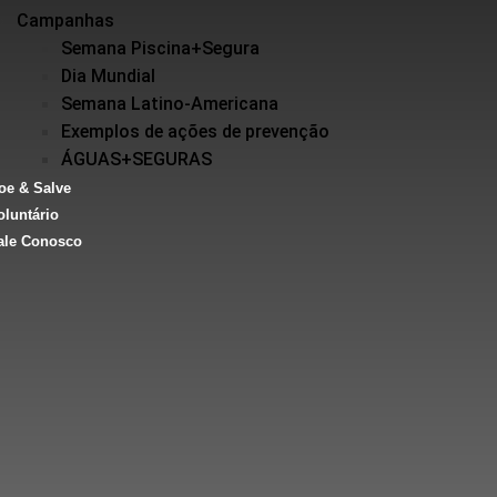
Campanhas
Semana Piscina+Segura
Dia Mundial
Semana Latino-Americana
Exemplos de ações de prevenção
ÁGUAS+SEGURAS
oe & Salve
oluntário
ale Conosco