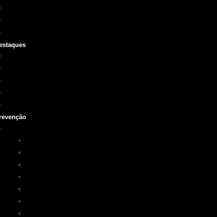
Cursos SOBRASA
Certificações
Guarda-vidas
estaques
Vídeo institucional
Leis
NOTA 10 em afogamentos
Testemunhos – grave o seu
História
revenção
Programas em Prevenção
KIM na ESCOLA
PISCINA+SEGURA
SOBRASA Kids
Surf-Salva
Suporte Básico de vida em Afogamento
Primeiros Socorros
Salvamento Aquático Esportivo