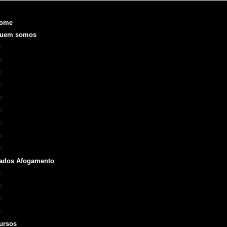
ome
uem somos
Objetivo
Fundação e Diretorias
Realizações
O que é a SOBRASA
Voluntariado
Código de Ética
ODS
Manual de Identidade Visual
Medalha SOBRASA
ados Afogamento
Boletins
Repórter SOBRASA
Artigos
Livros e Manuais
ursos