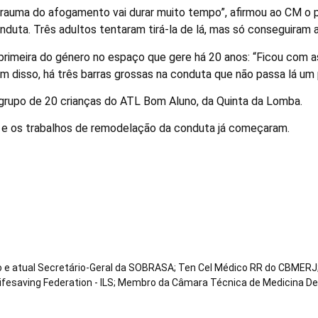
trauma do afogamento vai durar muito tempo”, afirmou ao CM o p
nduta. Três adultos tentaram tirá-la de lá, mas só conseguiram 
 primeira do género no espaço que gere há 20 anos: “Ficou com 
 disso, há três barras grossas na conduta que não passa lá um
grupo de 20 crianças do ATL Bom Aluno, da Quinta da Lomba.
a e os trabalhos de remodelação da conduta já começaram.
co e atual Secretário-Geral da SOBRASA; Ten Cel Médico RR do CBMERJ;
Lifesaving Federation - ILS; Membro da Câmara Técnica de Medicina D