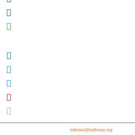
Dr. David Szpilman
Podcast
@sobrasaoficial
Sobrasa
SobrasaOficial
david_szpilman
davidszpilman0007
sobrasa@sobrasa.org
Assessoria de imprensa
sobrasa@sobrasa.org