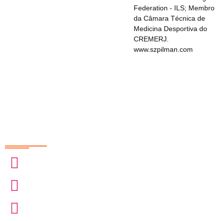
Federation - ILS; Membro
da Câmara Técnica de
Medicina Desportiva do
CREMERJ.
www.szpilman.com
Redes Sociais
@sobrasa
@sobrasalifesavingsport
@davidszpilman