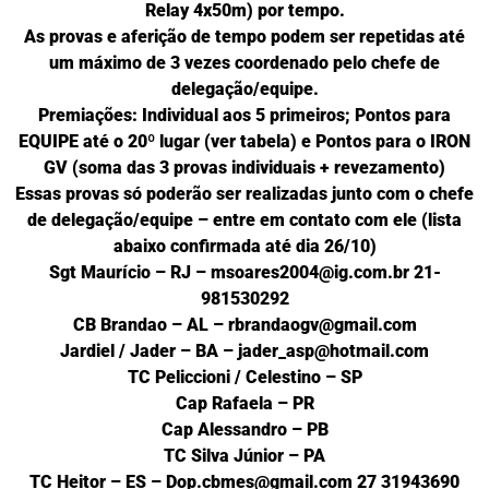
Relay 4x50m) por tempo.
As provas e aferição de tempo podem ser repetidas até
um máximo de 3 vezes coordenado pelo chefe de
delegação/equipe.
Premiações:
Individual aos 5 primeiros;
Pontos para
EQUIPE até o 20º lugar (ver tabela) e
Pontos para o IRON
GV (soma das 3 provas individuais + revezamento)
Essas provas só poderão ser realizadas junto com o chefe
de delegação/equipe – entre em contato com ele (lista
abaixo confirmada até dia 26/10)
Sgt Maurício – RJ – msoares2004@ig.com.br 21-
981530292
CB Brandao – AL – rbrandaogv@gmail.com
Jardiel / Jader – BA – jader_asp@hotmail.com
TC Peliccioni / Celestino – SP
Cap Rafaela – PR
Cap Alessandro – PB
TC Silva Júnior – PA
TC Heitor – ES – Dop.cbmes@gmail.com 27 31943690