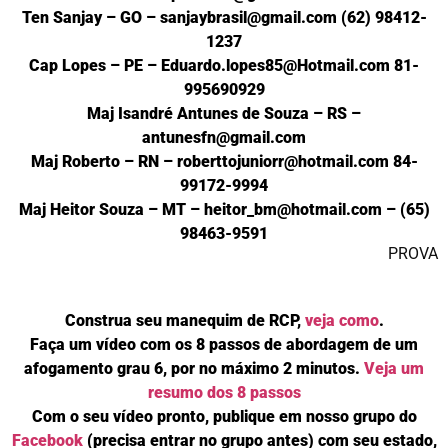
Ten Sanjay – GO – sanjaybrasil@gmail.com (62) 98412-
1237
Cap Lopes – PE – Eduardo.lopes85@Hotmail.com 81-
995690929
Maj Isandré Antunes de Souza – RS –
antunesfn@gmail.com
Maj Roberto – RN – roberttojuniorr@hotmail.com 84-
99172-9994
Maj Heitor Souza – MT – heitor_bm@hotmail.com – (65)
98463-9591
PROVA
Construa seu manequim de RCP,
veja como
.
Faça um vídeo com os 8 passos de abordagem de um
afogamento grau 6, por no máximo 2 minutos.
Veja um
resumo dos 8 passos
Com o seu vídeo pronto, publique em nosso grupo do
Facebook
(precisa entrar no grupo antes) com seu estado,