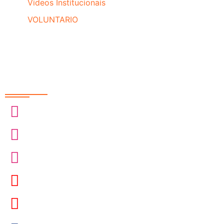
Videos Institucionais
VOLUNTARIO
Redes Sociais
@sobrasa
@sobrasalifesavingsport
@davidszpilman
SobrasaBrasil
Davidszpilman