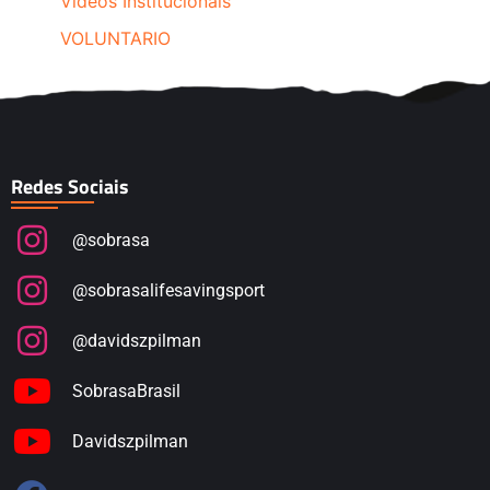
Videos Institucionais
VOLUNTARIO
Redes Sociais
@sobrasa
@sobrasalifesavingsport
@davidszpilman
SobrasaBrasil
Davidszpilman