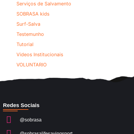
Serviços de Salvamento
SOBRASA kids
Surf-Salva
Testemunho
Tutorial
Videos Institucionais
VOLUNTARIO
Redes Sociais
@sobrasa
@sobrasalifesavingsport