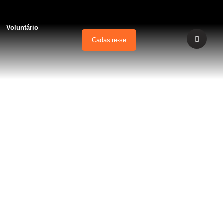
Voluntário
Cadastre-se
são de caso e