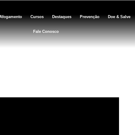
Afogamento
Cursos
Destaques
Prevenção
Doe & Salve
Fale Conosco
 em criança na Ásia – Discus
RCP