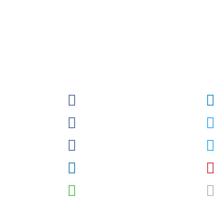
Sobrasalifesavingsport
o)
David-Szpilman
gura
CLASILS
uras
Dr. David Szpilman
Podcast
@sobrasaoficial