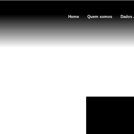
Home
Quem somos
Dados 
Afogamento de Rio, grau 6,