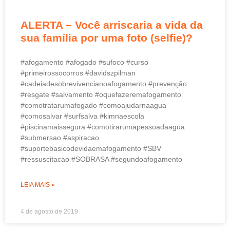
ALERTA – Você arriscaria a vida da
sua família por uma foto (selfie)?
#afogamento #afogado #sufoco #curso
#primeirossocorros #davidszpilman
#cadeiadesobrevivencianoafogamento #prevenção
#resgate #salvamento #oquefazeremafogamento
#comotratarumafogado #comoajudarnaagua
#comosalvar #surfsalva #kimnaescola
#piscinamaissegura #comotirarumapessoadaagua
#submersao #aspiracao
#suportebasicodevidaemafogamento #SBV
#ressuscitacao #SOBRASA #segundoafogamento
LEIA MAIS »
4 de agosto de 2019