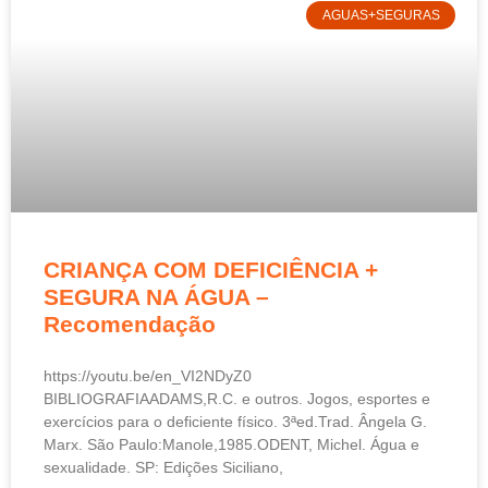
AGUAS+SEGURAS
CRIANÇA COM DEFICIÊNCIA +
SEGURA NA ÁGUA –
Recomendação
https://youtu.be/en_VI2NDyZ0
BIBLIOGRAFIAADAMS,R.C. e outros. Jogos, esportes e
exercícios para o deficiente físico. 3ªed.Trad. Ângela G.
Marx. São Paulo:Manole,1985.ODENT, Michel. Água e
sexualidade. SP: Edições Siciliano,