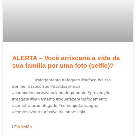
ALERTA – Você arriscaria a vida da
sua família por uma foto (selfie)?
#afogamento #afogado #sufoco #curso
#primeirossocorros #davidszpilman
#cadeiadesobrevivencianoafogamento #prevenção
#resgate #salvamento #oquefazeremafogamento
#comotratarumafogado #comoajudarnaagua
#comosalvar #surfsalva #kimnaescola
LEIA MAIS »