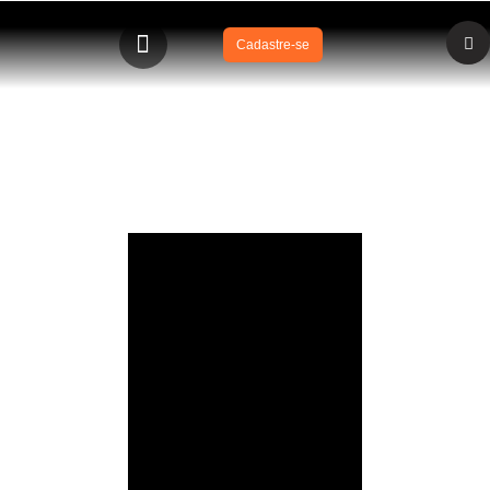
Cadastre-se
Cap "Dunga" Morizot fala sobre afogamento –
TESTEMUNHO