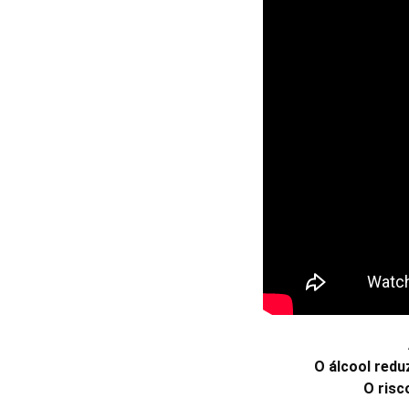
O álcool red
O risc