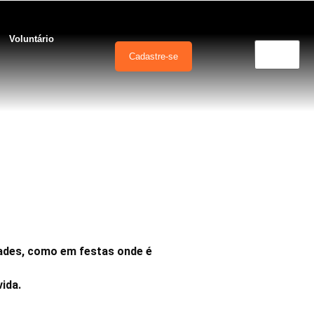
Voluntário
Cadastre-se
 todos os dias
dades, como em festas onde é
ida.