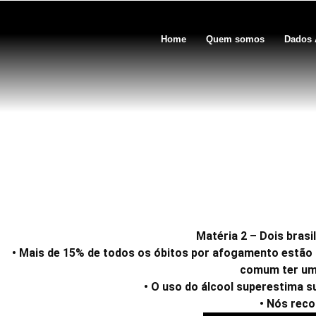
Home
Quem somos
Dados 
Álcool + afogamento – Dois
em n
Matéria 2 – Dois bras
• Mais de 15% de todos os óbitos por afogamento estão 
comum ter uma
• O uso do álcool superestima s
• Nós reco