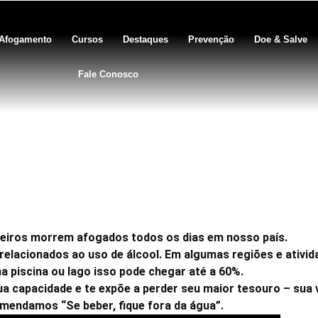
Afogamento
Cursos
Destaques
Prevenção
Doe & Salve
Fale Conosco
 brasileiros morrem afogados
osso país – teaser 2
ileiros morrem afogados todos os dias em nosso país.
relacionados ao uso de álcool. Em algumas regiões e ativi
 piscina ou lago isso pode chegar até a 60%.
ua capacidade e te expõe a perder seu maior tesouro – sua v
mendamos “Se beber, fique fora da água”.