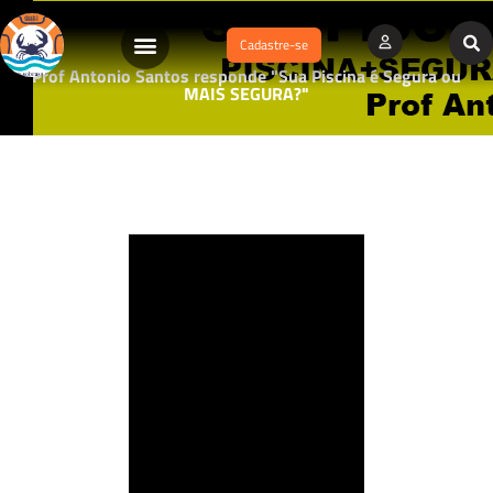
Cadastre-se
Prof Antonio Santos responde "Sua Piscina é Segura ou
MAIS SEGURA?"