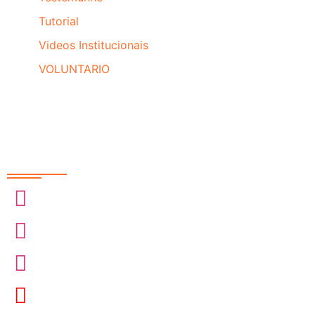
Tutorial
Videos Institucionais
VOLUNTARIO
Redes Sociais
@sobrasa
@sobrasalifesavingsport
@davidszpilman
SobrasaBrasil