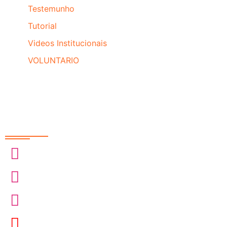
Testemunho
Tutorial
Videos Institucionais
VOLUNTARIO
Redes Sociais
@sobrasa
@sobrasalifesavingsport
@davidszpilman
SobrasaBrasil