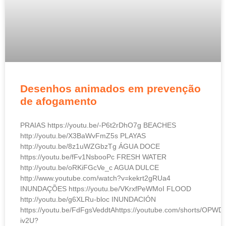
Desenhos animados em prevenção
de afogamento
PRAIAS https://youtu.be/-P6t2rDhO7g BEACHES
http://youtu.be/X3BaWvFmZ5s PLAYAS
http://youtu.be/8z1uWZGbzTg ÁGUA DOCE
https://youtu.be/fFv1NsbooPc FRESH WATER
http://youtu.be/oRKiFGcVe_c AGUA DULCE
http://www.youtube.com/watch?v=kekrt2gRUa4
INUNDAÇÕES https://youtu.be/VKrxfPeWMoI FLOOD
http://youtu.be/g6XLRu-bloc INUNDACIÓN
https://youtu.be/FdFgsVeddtAhttps://youtube.com/shorts/OPWD
iv2U?