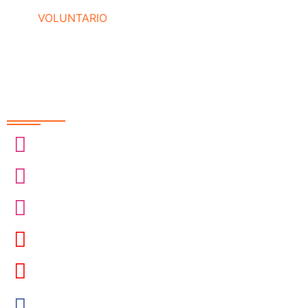
VOLUNTARIO
Redes Sociais
@sobrasa
@sobrasalifesavingsport
@davidszpilman
SobrasaBrasil
Davidszpilman
SobrasaBrasil