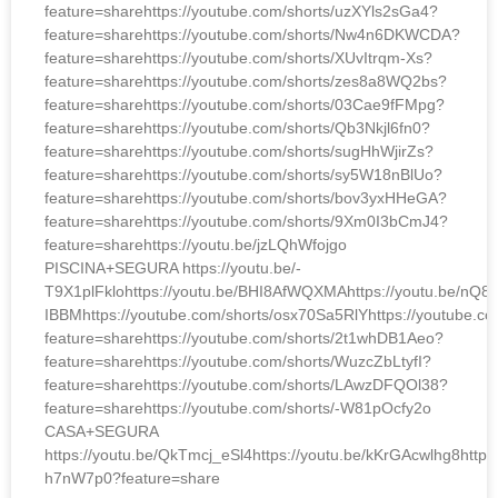
feature=sharehttps://youtube.com/shorts/uzXYls2sGa4?
feature=sharehttps://youtube.com/shorts/Nw4n6DKWCDA?
feature=sharehttps://youtube.com/shorts/XUvItrqm-Xs?
feature=sharehttps://youtube.com/shorts/zes8a8WQ2bs?
feature=sharehttps://youtube.com/shorts/03Cae9fFMpg?
feature=sharehttps://youtube.com/shorts/Qb3Nkjl6fn0?
feature=sharehttps://youtube.com/shorts/sugHhWjirZs?
feature=sharehttps://youtube.com/shorts/sy5W18nBlUo?
feature=sharehttps://youtube.com/shorts/bov3yxHHeGA?
feature=sharehttps://youtube.com/shorts/9Xm0I3bCmJ4?
feature=sharehttps://youtu.be/jzLQhWfojgo
PISCINA+SEGURA https://youtu.be/-
T9X1plFklohttps://youtu.be/BHI8AfWQXMAhttps://youtu.be/nQ8a
IBBMhttps://youtube.com/shorts/osx70Sa5RlYhttps://youtube.
feature=sharehttps://youtube.com/shorts/2t1whDB1Aeo?
feature=sharehttps://youtube.com/shorts/WuzcZbLtyfI?
feature=sharehttps://youtube.com/shorts/LAwzDFQOl38?
feature=sharehttps://youtube.com/shorts/-W81pOcfy2o
CASA+SEGURA
https://youtu.be/QkTmcj_eSl4https://youtu.be/kKrGAcwlhg8https
h7nW7p0?feature=share