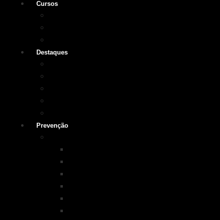
Cursos
Cursos SOBRASA
Certificações
Guarda-vidas
Destaques
Vídeo institucional
Leis
NOTA 10 em afogamentos
Testemunhos – grave o seu
História
Prevenção
Programas em Prevenção
KIM na ESCOLA
PISCINA+SEGURA
SOBRASA Kids
Surf-Salva
Suporte Básico de vida em Afogamento
Primeiros Socorros