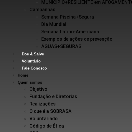
MUNICÍPIO+RESILIENTE em AFOGAMENT
Campanhas
Semana Piscina+Segura
Dia Mundial
Semana Latino-Americana
Exemplos de ações de prevenção
ÁGUAS+SEGURAS
Doe & Salve
Voluntário
Fale Conosco
Home
Quem somos
Objetivo
Fundação e Diretorias
Realizações
O que é a SOBRASA
Voluntariado
Código de Ética