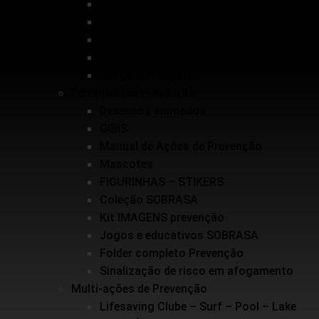
Salvamento Aquático Esportivo
Inundações
Escolinha de Salvamento
Guarda-vidas Júnior e Voluntários
Mergulho+Seguro
Ferramentas Prevenção
Desenhos animados
GIBIS
Manual de Ações de Prevenção
Mascotes
FIGURINHAS – STIKERS
Coleção SOBRASA
Kit IMAGENS prevenção
Jogos e educativos SOBRASA
Folder completo Prevenção
Sinalização de risco em afogamento
Multi-ações de Prevenção
Lifesaving Clube – Surf – Pool – Lake