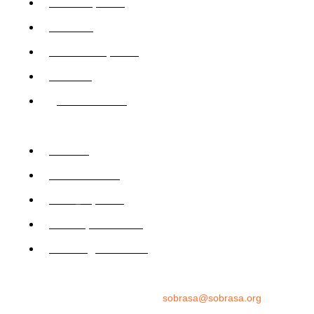
David-Szpilman
CLASILS
Dr. David Szpilman
Podcast
@sobrasaoficial
Sobrasa
SobrasaOficial
david_szpilman
davidszpilman0007
sobrasa@sobrasa.org
Assessoria de imprensa
sobrasa@sobrasa.org