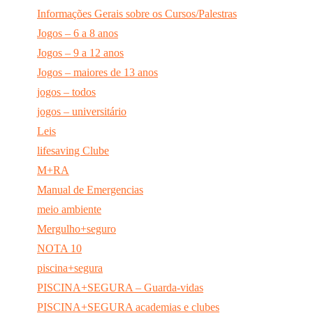
Informações Gerais sobre os Cursos/Palestras
Jogos – 6 a 8 anos
Jogos – 9 a 12 anos
Jogos – maiores de 13 anos
jogos – todos
jogos – universitário
Leis
lifesaving Clube
M+RA
Manual de Emergencias
meio ambiente
Mergulho+seguro
NOTA 10
piscina+segura
PISCINA+SEGURA – Guarda-vidas
PISCINA+SEGURA academias e clubes