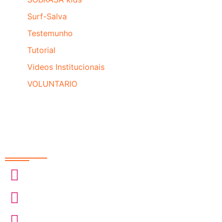
Surf-Salva
Testemunho
Tutorial
Videos Institucionais
VOLUNTARIO
Redes Sociais
@sobrasa
@sobrasalifesavingsport
@davidszpilman