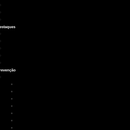
Cursos SOBRASA
Certificações
Guarda-vidas
estaques
Vídeo institucional
Leis
NOTA 10 em afogamentos
Testemunhos – grave o seu
História
revenção
Programas em Prevenção
KIM na ESCOLA
PISCINA+SEGURA
SOBRASA Kids
Surf-Salva
Suporte Básico de vida em Afogamento
Primeiros Socorros
Salvamento Aquático Esportivo