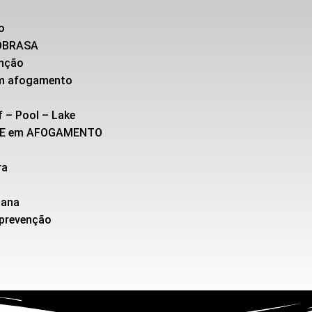
o
SOBRASA
enção
 em afogamento
f – Pool – Lake
TE em AFOGAMENTO
ra
cana
 prevenção