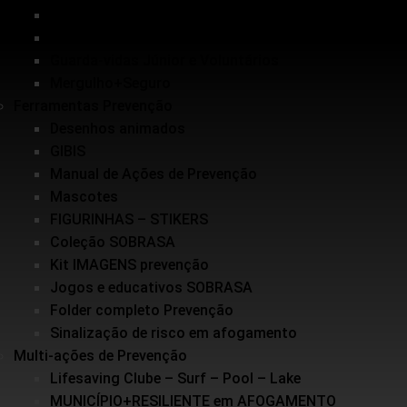
Inundações
Escolinha de Salvamento
Guarda-vidas Júnior e Voluntários
Mergulho+Seguro
Ferramentas Prevenção
Desenhos animados
GIBIS
Manual de Ações de Prevenção
Mascotes
FIGURINHAS – STIKERS
Coleção SOBRASA
Kit IMAGENS prevenção
Jogos e educativos SOBRASA
Folder completo Prevenção
Sinalização de risco em afogamento
Multi-ações de Prevenção
Lifesaving Clube – Surf – Pool – Lake
MUNICÍPIO+RESILIENTE em AFOGAMENTO