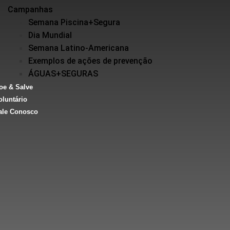
Campanhas
Semana Piscina+Segura
Dia Mundial
Semana Latino-Americana
Exemplos de ações de prevenção
ÁGUAS+SEGURAS
oe & Salve
oluntário
ale Conosco