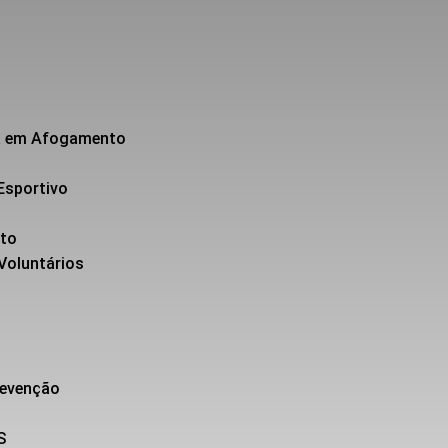
da em Afogamento
Esportivo
nto
 Voluntários
revenção
S