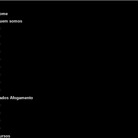
ome
uem somos
Objetivo
Fundação e Diretorias
Realizações
O que é a SOBRASA
Voluntariado
Código de Ética
ODS
Manual de Identidade Visual
Medalha SOBRASA
ados Afogamento
Boletins
Repórter SOBRASA
Artigos
Livros e Manuais
ursos