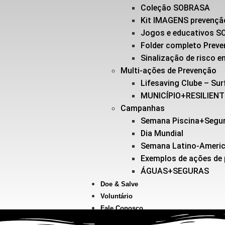
Coleção SOBRASA
Kit IMAGENS prevençã
Jogos e educativos 
Folder completo Prev
Sinalização de risco
Multi-ações de Prevenção
Lifesaving Clube – Sur
MUNICÍPIO+RESILIEN
Campanhas
Semana Piscina+Segu
Dia Mundial
Semana Latino-Ameri
Exemplos de ações de
ÁGUAS+SEGURAS
Doe & Salve
Voluntário
Fale Conosco