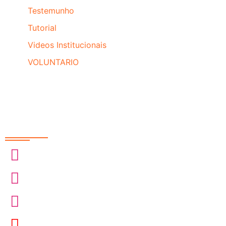
Testemunho
Tutorial
Videos Institucionais
VOLUNTARIO
Redes Sociais
@sobrasa
@sobrasalifesavingsport
@davidszpilman
SobrasaBrasil