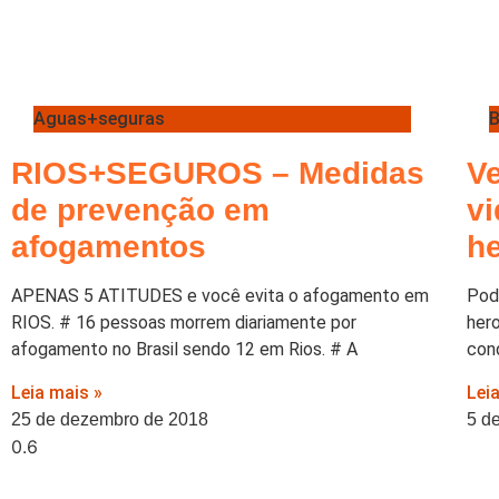
Aguas+seguras
B
RIOS+SEGUROS – Medidas
Ve
de prevenção em
vi
afogamentos
h
APENAS 5 ATITUDES e você evita o afogamento em
Podi
RIOS. # 16 pessoas morrem diariamente por
her
afogamento no Brasil sendo 12 em Rios. # A
con
Leia mais »
Lei
25 de dezembro de 2018
5 d