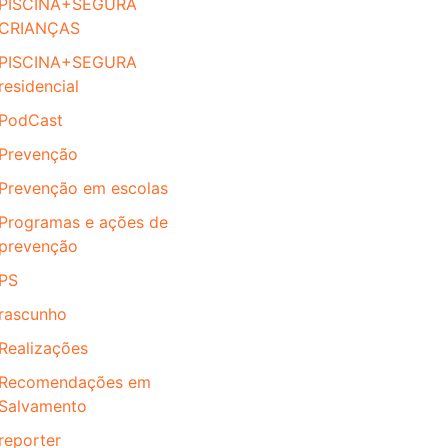
PISCINA+SEGURA
CRIANÇAS
PISCINA+SEGURA
residencial
PodCast
Prevenção
Prevenção em escolas
Programas e ações de
prevenção
PS
rascunho
Realizações
Recomendações em
Salvamento
reporter