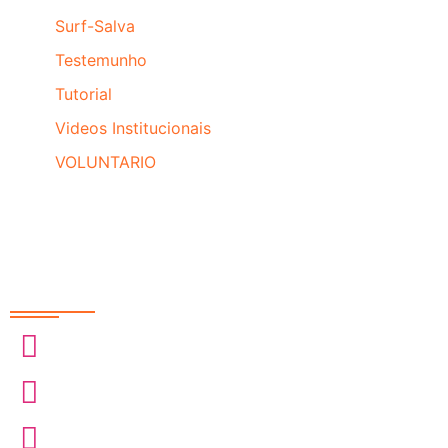
Surf-Salva
Testemunho
Tutorial
Videos Institucionais
VOLUNTARIO
Redes Sociais
@sobrasa
@sobrasalifesavingsport
@davidszpilman