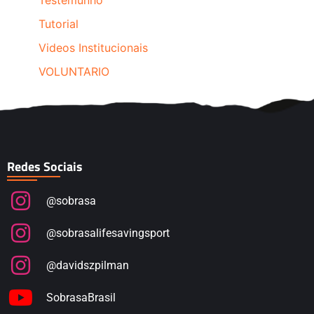
Testemunho
Tutorial
Videos Institucionais
VOLUNTARIO
Redes Sociais
@sobrasa
@sobrasalifesavingsport
@davidszpilman
SobrasaBrasil