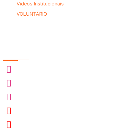
Videos Institucionais
VOLUNTARIO
Redes Sociais
@sobrasa
@sobrasalifesavingsport
@davidszpilman
SobrasaBrasil
Davidszpilman