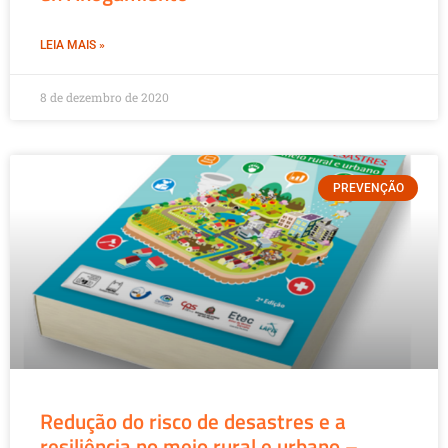
LEIA MAIS »
8 de dezembro de 2020
PREVENÇÃO
Redução do risco de desastres e a
resiliência no meio rural e urbano –