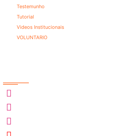
Testemunho
Tutorial
Videos Institucionais
VOLUNTARIO
Redes Sociais
@sobrasa
@sobrasalifesavingsport
@davidszpilman
SobrasaBrasil