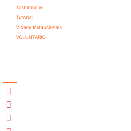
Testemunho
Tutorial
Videos Institucionais
VOLUNTARIO
Redes Sociais
@sobrasa
@sobrasalifesavingsport
@davidszpilman