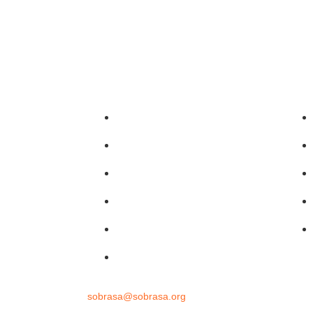
Sobrasalifesavingsport
o)
David-Szpilman
gura
CLASILS
uras
Dr. David Szpilman
Podcast
@sobrasaoficial
ssoria de imprensa
sobrasa@sobrasa.org