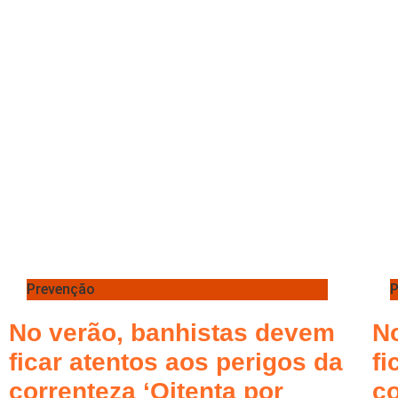
Prevenção
P
No verão, banhistas devem
N
ficar atentos aos perigos da
fi
correnteza ‘Oitenta por
co