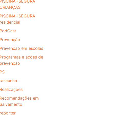
PISCINA+SEGURA
CRIANÇAS
PISCINA+SEGURA
residencial
PodCast
Prevenção
Prevenção em escolas
Programas e ações de
prevenção
PS
rascunho
Realizações
Recomendações em
Salvamento
reporter