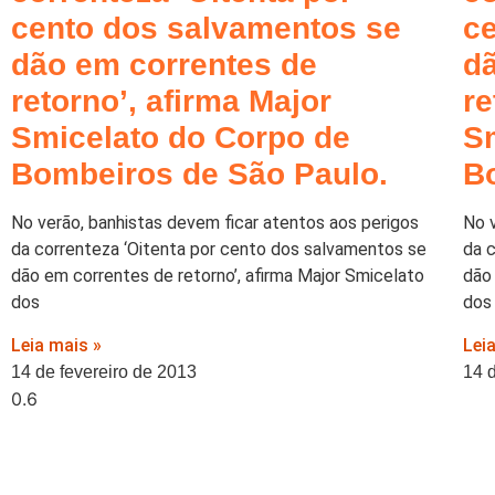
cento dos salvamentos se
c
dão em correntes de
d
retorno’, afirma Major
re
Smicelato do Corpo de
S
Bombeiros de São Paulo.
B
No verão, banhistas devem ficar atentos aos perigos
No 
da correnteza ‘Oitenta por cento dos salvamentos se
da 
dão em correntes de retorno’, afirma Major Smicelato
dão
dos
dos
Leia mais »
Lei
14 de fevereiro de 2013
14 