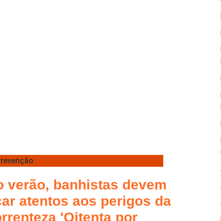
revenção
o verão, banhistas devem
car atentos aos perigos da
rrenteza 'Oitenta por