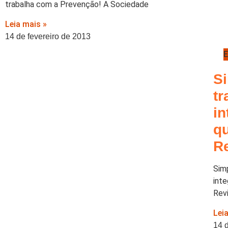
trabalha com a Prevenção! A Sociedade
Leia mais »
14 de fevereiro de 2013
E
S
t
i
q
R
Sim
int
Rev
Lei
14 