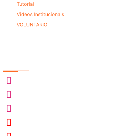
Tutorial
Videos Institucionais
VOLUNTARIO
Redes Sociais
@sobrasa
@sobrasalifesavingsport
@davidszpilman
SobrasaBrasil