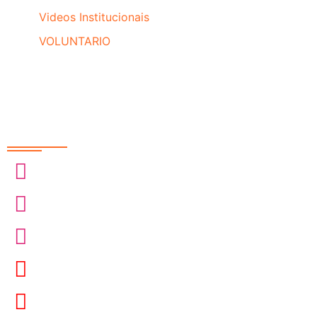
Videos Institucionais
VOLUNTARIO
Redes Sociais
@sobrasa
@sobrasalifesavingsport
@davidszpilman
SobrasaBrasil
Davidszpilman