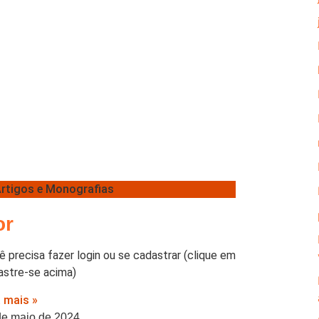
rtigos e Monografias
or
 precisa fazer login ou se cadastrar (clique em
astre-se acima)
a mais »
de maio de 2024