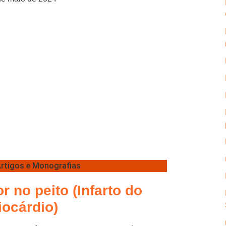
rtigos e Monografias
r no peito (Infarto do
iocárdio)