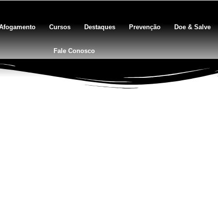
Afogamento
Cursos
Destaques
Prevenção
Doe & Salve
Fale Conosco
BLOG