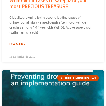
Whatever it takes to safeguard your
most PRECIOUS TREASURE
Globally, drowning is the second leading cause of
unintentional injury-related death after motor vehicle
crashes among 1-14 year olds (WHO). Active supervision
(within arms reach)
LEIA MAIS »
16 de junho de 2019
ARTIGOS E MONOGRAFIAS