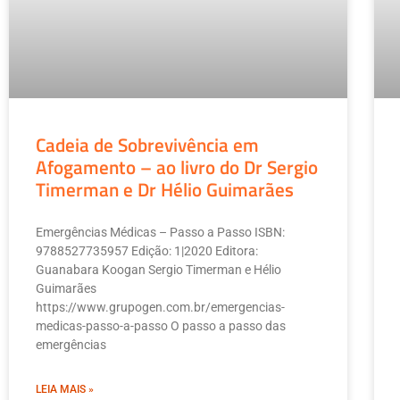
Cadeia de Sobrevivência em
Afogamento – ao livro do Dr Sergio
Timerman e Dr Hélio Guimarães
Emergências Médicas – Passo a Passo ISBN:
9788527735957 Edição: 1|2020 Editora:
Guanabara Koogan Sergio Timerman e Hélio
Guimarães
https://www.grupogen.com.br/emergencias-
medicas-passo-a-passo O passo a passo das
emergências
LEIA MAIS »