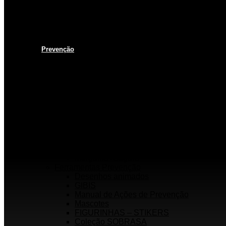
Vídeo institucional
Leis
NOTA 10 em afogamentos
Testemunhos – grave o seu
História
Prevenção
Programas em Prevenção
KIM na ESCOLA
PISCINA+SEGURA
SOBRASA Kids
Surf-Salva
Suporte Básico de vida em Afogamento
Primeiros Socorros
Salvamento Aquático Esportivo
Inundações
Escolinha de Salvamento
Guarda-vidas Júnior e Voluntários
Mergulho+Seguro
Ferramentas Prevenção
Desenhos animados
GIBIS
Manual de Ações de Prevenção
Mascotes
FIGURINHAS – STIKERS
Coleção SOBRASA