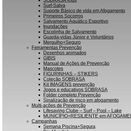
SOBRASA Kids
Surf-Salva
Suporte Básico de vida em Afogamento
Primeiros Socorros
Salvamento Aquático Esportivo
Inundações
Escolinha de Salvamento
Guarda-vidas Júnior e Voluntários
Mergulho+Seguro
Ferramentas Prevenção
Desenhos animados
GIBIS
Manual de Ações de Prevenção
Mascotes
FIGURINHAS – STIKERS
Coleção SOBRASA
Kit IMAGENS prevenção
Jogos e educativos SOBRASA
Folder completo Prevenção
Sinalização de risco em afogamento
Multi-ações de Prevenção
Lifesaving Clube – Surf – Pool – Lake
MUNICÍPIO+RESILIENTE em AFOGAM
Campanhas
Semana Piscina+Segura