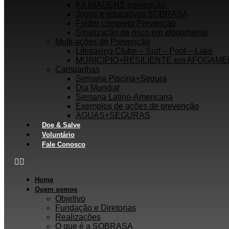
Kit IMAGENS prevenção
Jogos e educativos SOBRASA
Folder completo Prevenção
Sinalização de risco em afogamento
Multi-ações de Prevenção
Lifesaving Clube – Surf – Pool – Lake
MUNICÍPIO+RESILIENTE em AFOGAM
Campanhas
Semana Piscina+Segura
Dia Mundial
Semana Latino-Americana
Exemplos de ações de prevenção
ÁGUAS+SEGURAS
Doe & Salve
Voluntário
Fale Conosco
Home
Quem somos
Objetivo
Fundação e Diretorias
Realizações
O que é a SOBRASA