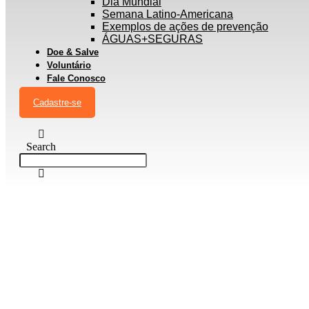
Dia Mundial
Semana Latino-Americana
Exemplos de ações de prevenção
ÁGUAS+SEGURAS
Doe & Salve
Voluntário
Fale Conosco
Cadastre-se
Search