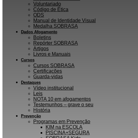
Voluntariado
Código de Ética
ODS
Manual de Identidade Visual
Medalha SOBRASA
Dados Afogamento
Boletins
Repórter SOBRASA
Artigos
Livros e Manuais
Cursos
Cursos SOBRASA
Certificações
Guarda-vidas
Destaques
Vídeo institucional
Leis
NOTA 10 em afogamentos
Testemunhos – grave o seu
História
Prevenção
Programas em Prevenção
KIM na ESCOLA
PISCINA+SEGURA