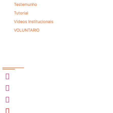
Testemunho
Tutorial
Videos Institucionais
VOLUNTARIO
Redes Sociais
@sobrasa
@sobrasalifesavingsport
@davidszpilman
SobrasaBrasil